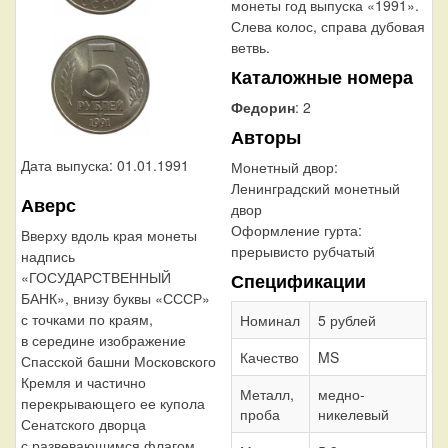
монеты год выпуска «1991».
Слева колос, справа дубовая
ветвь.
Каталожные номера
Федорин
: 2
Авторы
Дата выпуска: 01.01.1991
Монетный двор:
Ленинградский монетный
Аверс
двор
Оформление гурта:
Вверху вдоль края монеты
прерывисто рубчатый
надпись
«ГОСУДАРСТВЕННЫЙ
Спецификации
БАНК», внизу буквы «СССР»
с точками по краям,
Номинал
5 рублей
в середине изображение
Качество
MS
Спасской башни Московского
Кремля и частично
Металл,
медно-
перекрывающего ее купола
проба
никелевый
Сенатского дворца
с развевающимся флагом.