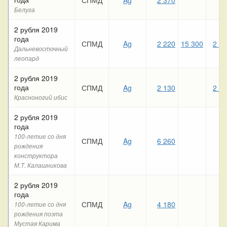
Белуга
2 рубля 2019
года
СПМД
Ag
2 220
15 300
2 2
Дальневосточный
леопард
2 рубля 2019
года
СПМД
Ag
2 130
2 2
Красноногий ибис
2 рубля 2019
года
100-летие со дня
СПМД
Ag
6 260
рождения
конструктора
М.Т. Калашникова
2 рубля 2019
года
СПМД
Ag
4 180
100-летие со дня
рождения поэта
Мустая Карима