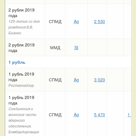
2 рубля 2019
года
СПМД
Ag
2 530
125-летие со дня
рождения В.В.
Бианки
2 рубля 2019
ММД
St
27
года
1 рубль
1 рубль 2019
года
СПМД
Ag
3 020
Ростехнадзор
1 рубль 2019
года
Cоединения и
СПМД
Ag
5 470
1 6
воинские части
ядерного
обеспечения.
Бомбардировщик