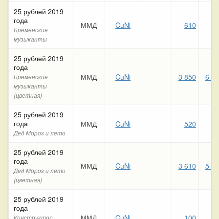
25 рублей 2019
года
ММД
CuNi
610
70
Бременские
музыканты
25 рублей 2019
года
ММД
CuNi
3 850
6 2
Бременские
музыканты
(цветная)
25 рублей 2019
года
ММД
CuNi
520
58
Дед Мороз и лето
25 рублей 2019
года
ММД
CuNi
3 610
5 8
Дед Мороз и лето
(цветная)
25 рублей 2019
года
ММД
CuNi
100
11
Конструктор