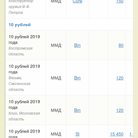
ММД
CuNi
150
11
Конструктор
оружия Ф.Ф.
Петров
10 рублей
10 рублей 2019
года
ММД
Bm
80
7
Костромская
область
10 рублей 2019
года
ММД
Bm
120
7
Вязьма,
Смоленская
область
10 рублей 2019
года
ММД
Bm
120
10
Клин, Московская
область
10 рублей 2019
ММД
St
15 450
1 0
года