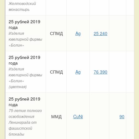
Желтоводский
монастырь
25 рублей 2019
года
СПМД
Ag
25 240
Изделия
ювелирной фирмы
«Болин»
25 рублей 2019
года
Изделия
СПМД
Ag
76 390
ювелирной фирмы
«Болин»
(цветная)
25 рублей 2019
года
75-летие полного
ММД
CuNi
90
12
освобождения
Ленинграда от
фашистской
блокады