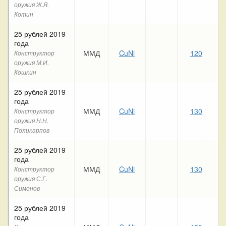
оружия Ж.Я.
Котин
25 рублей 2019
года
ММД
CuNi
120
13
Конструктор
оружия М.И.
Кошкин
25 рублей 2019
года
ММД
CuNi
130
13
Конструктор
оружия Н.Н.
Поликарпов
25 рублей 2019
года
ММД
CuNi
130
13
Конструктор
оружия С.Г.
Симонов
25 рублей 2019
года