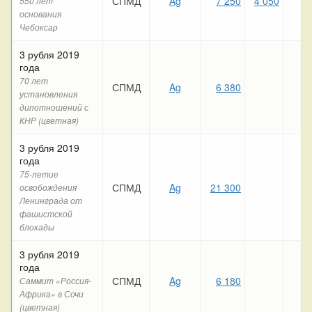
СПМД
Ag
7 250
4 050
550 лет
основания
Чебоксар
3 рубля 2019
года
70 лет
СПМД
Ag
6 380
установления
дипотношений с
КНР (цветная)
3 рубля 2019
года
75-летие
СПМД
Ag
21 300
освобождения
Ленинграда от
фашистской
блокады
3 рубля 2019
года
СПМД
Ag
6 180
Саммит «Россия-
Африка» в Сочи
(цветная)