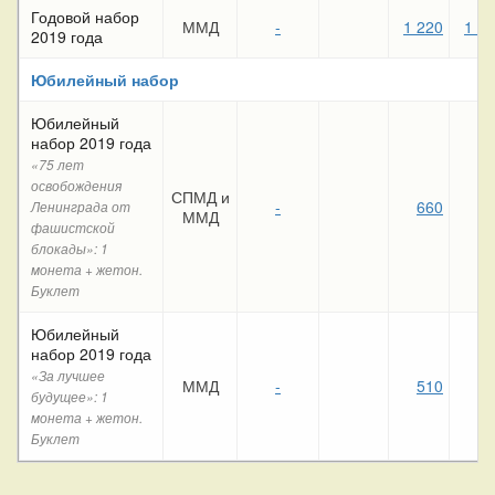
Годовой набор
ММД
-
1 220
1 0
2019 года
Юбилейный набор
Юбилейный
набор 2019 года
«75 лет
освобождения
СПМД и
-
660
86
Ленинграда от
ММД
фашистской
блокады»: 1
монета + жетон.
Буклет
Юбилейный
набор 2019 года
«За лучшее
ММД
-
510
65
будущее»: 1
монета + жетон.
Буклет