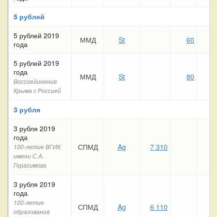
5 рублей
5 рублей 2019
ММД
St
60
2
года
5 рублей 2019
года
ММД
St
80
5
Воссоединение
Крыма с Россией
3 рубля
3 рубля 2019
года
СПМД
Ag
7 310
100-летие ВГИК
имени С.А.
Герасимова
3 рубля 2019
года
100-летие
СПМД
Ag
6 110
образования