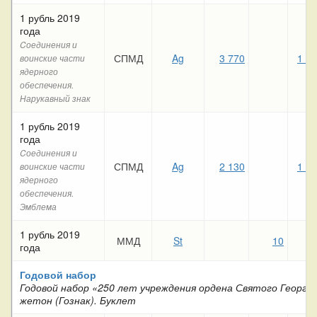
1 рубль 2019
года
Cоединения и
СПМД
Ag
3 770
1 7
воинские части
ядерного
обеспечения.
Нарукавный знак
1 рубль 2019
года
Cоединения и
СПМД
Ag
2 130
1 8
воинские части
ядерного
обеспечения.
Эмблема
1 рубль 2019
ММД
St
10
8
года
Годовой набор
Годовой набор «250 лет учреждения ордена Святого Георгия
жетон (Гознак). Буклет