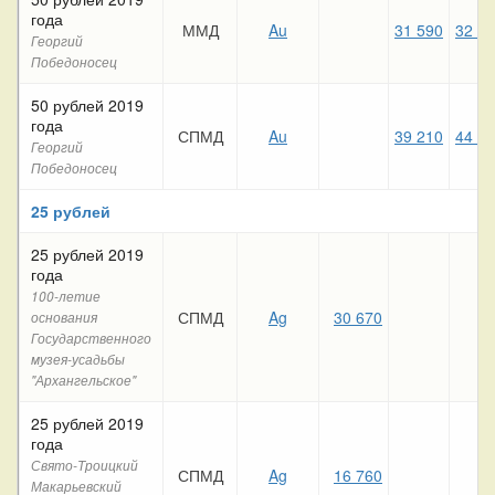
года
ММД
Au
31 590
32 2
Георгий
Победоносец
50 рублей 2019
года
СПМД
Au
39 210
44 2
Георгий
Победоносец
25 рублей
25 рублей 2019
года
100-летие
СПМД
Ag
30 670
основания
Государственного
музея-усадьбы
"Архангельское"
25 рублей 2019
года
Свято-Троицкий
СПМД
Ag
16 760
Макарьевский