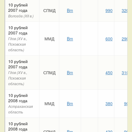
10 рублей
2007 года
СПМД
Bm
990
320
Вологда (XII в.)
10 рублей
2007 года
ММД
Bm
600
290
Гдов (XV в.,
Псковская
область)
10 рублей
2007 года
СПМД
Bm
450
310
Гдов (XV в.,
Псковская
область)
10 рублей
2008 года
ММД
Bm
380
90
Астраханская
область
10 рублей
2008 года
СПМД
Bm
430
90