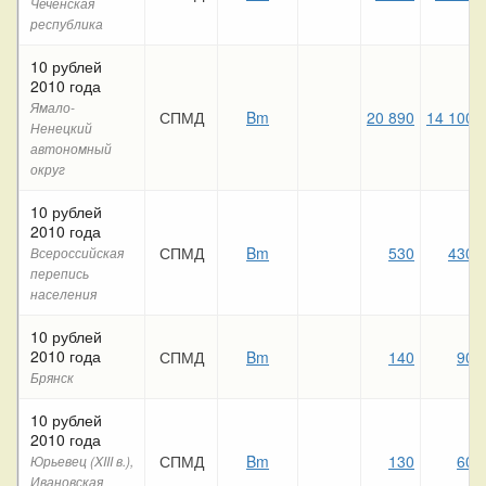
Чеченская
республика
10 рублей
2010 года
Ямало-
СПМД
Bm
20 890
14 100
Ненецкий
автономный
округ
10 рублей
2010 года
СПМД
Bm
530
430
Всероссийская
перепись
населения
10 рублей
2010 года
СПМД
Bm
140
90
Брянск
10 рублей
2010 года
СПМД
Bm
130
60
Юрьевец (XIII в.),
Ивановская