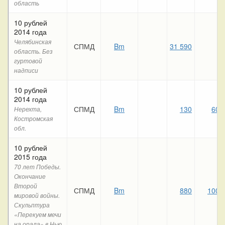
область
10 рублей
2014 года
Челябинская
СПМД
Bm
31 590
область. Без
гуртовой
надписи
10 рублей
2014 года
СПМД
Bm
130
60
Нерехта,
Костромская
обл.
10 рублей
2015 года
70 лет Победы.
Окончание
Второй
СПМД
Bm
880
100
мировой войны.
Скульптура
«Перекуем мечи
на орала» в Нью