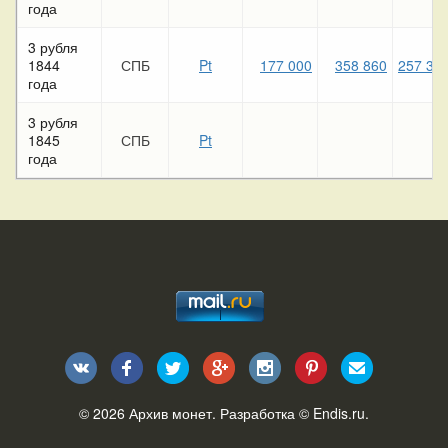
года
3 рубля
1844
СПБ
Pt
177 000
358 860
257 36
года
3 рубля
1845
СПБ
Pt
года
© 2026
Архив монет
. Разработка ©
Endis.ru
.