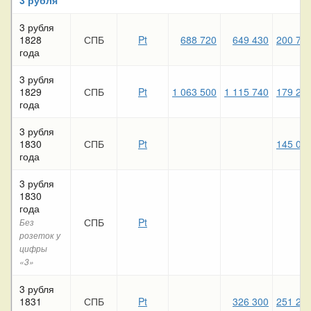
3 рубля
1828
СПБ
Pt
688 720
649 430
200 73
года
3 рубля
1829
СПБ
Pt
1 063 500
1 115 740
179 25
года
3 рубля
1830
СПБ
Pt
145 04
года
3 рубля
1830
года
СПБ
Pt
Без
розеток у
цифры
«3»
3 рубля
1831
СПБ
Pt
326 300
251 23