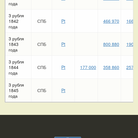
года
3 рубля
1842
СПБ
Pt
466 970
166 8
года
3 рубля
1843
СПБ
Pt
800 880
190 5
года
3 рубля
1844
СПБ
Pt
177 000
358 860
257 3
года
3 рубля
1845
СПБ
Pt
года