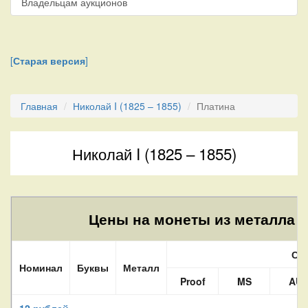
Владельцам аукционов
[
Старая версия
]
Главная
Николай I (1825 – 1855)
Платина
Николай I (1825 – 1855)
Цены на монеты из металла Pt
Со
Номинал
Буквы
Металл
Proof
MS
AU
12 рублей