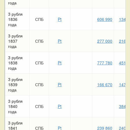
года
3 рубля
1836
СПБ
Pt
606 990
134 6
года
3 рубля
1837
СПБ
Pt
277 000
216 1
года
3 рубля
1838
СПБ
Pt
777 780
451 2
года
3 рубля
1839
СПБ
Pt
166 670
147 9
года
3 рубля
1840
СПБ
Pt
384 9
года
3 рубля
1841
СПБ
Pt
239 860
240 8