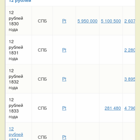
12
рублей
СПБ
Pt
5 950 000
5 100 500
2 607 7
1830
года
12
рублей
СПБ
Pt
2 280 4
1831
года
12
рублей
СПБ
Pt
3 895 0
1832
года
12
рублей
СПБ
Pt
281 480
4 796 9
1833
года
12
рублей
СПБ
Pt
1834