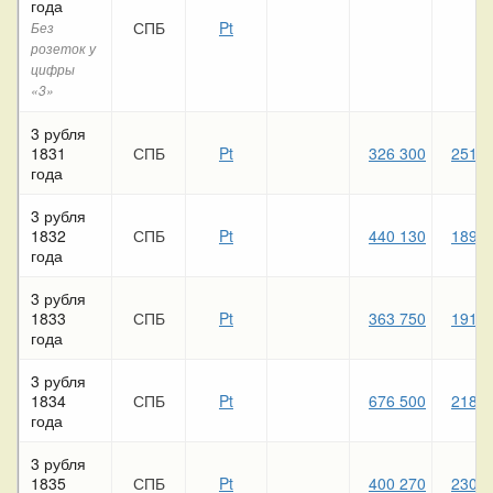
года
СПБ
Pt
Без
розеток у
цифры
«3»
3 рубля
1831
СПБ
Pt
326 300
251 2
года
3 рубля
1832
СПБ
Pt
440 130
189 5
года
3 рубля
1833
СПБ
Pt
363 750
191 5
года
3 рубля
1834
СПБ
Pt
676 500
218 1
года
3 рубля
1835
СПБ
Pt
400 270
230 7