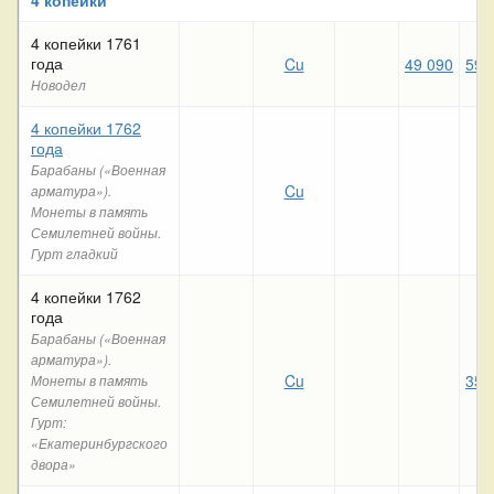
4 копейки 1761
года
Cu
49 090
59 
Новодел
4 копейки 1762
года
Барабаны («Военная
Cu
арматура»).
Монеты в память
Семилетней войны.
Гурт гладкий
4 копейки 1762
года
Барабаны («Военная
арматура»).
Cu
35 
Монеты в память
Семилетней войны.
Гурт:
«Екатеринбургского
двора»